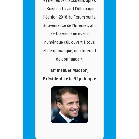
 après
et heureuse d’accueillir, après
et he
magne,
la Suisse et avant l’Allemagne,
la Su
ur la
l’édition 2018 du Forum sur la
l’édi
, afin
Gouvernance de l’Internet, afin
Gouve
r
de façonner un avenir
 tous
numérique sûr, ouvert à tous
numé
ternet
et démocratique, un « Internet
et dé
de confiance ».
,
Emmanuel Macron,
lique
Président de la République
Prés