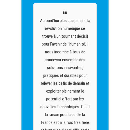
is, la
Aujourd’hui plus que jamais, la
Aujou
 se
révolution numérique se
ré
cisif
trouve à un tournant décisif
trou
é. Il
pour l’avenir de l’humanité. Il
pour
 de
nous incombe à tous de
no
des
concevoir ensemble des
co
s,
solutions innovantes,
s
pour
pratiques et durables pour
pra
in et
relever les défis de demain et
rele
le
exploiter pleinement le
e
es
potentiel offert par les
p
 C’est
nouvelles technologies. C’est
nouve
 la
la raison pour laquelle la
la
fière
France est à la fois très fière
Fran